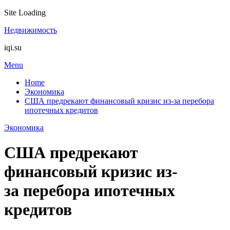
Site Loading
Skip
Недвижимость
to
iqi.su
content
Menu
Home
Экономика
США предрекают финансовый кризис из-за перебора
ипотечных кредитов
Экономика
США предрекают
финансовый кризис из-
за перебора ипотечных
кредитов