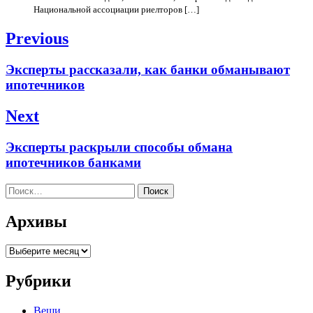
Национальной ассоциации риелторов […]
Навигация
Previous
по
Previous
Эксперты рассказали, как банки обманывают
записям
post:
ипотечников
Next
Next
Эксперты раскрыли способы обмана
post:
ипотечников банками
Найти:
Архивы
Архивы
Рубрики
Вещи