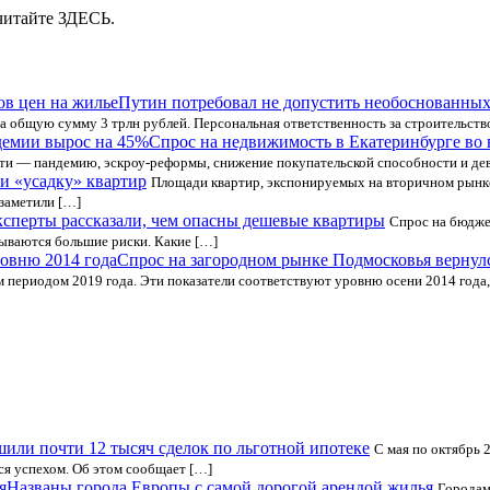
 читайте ЗДЕСЬ.
Путин потребовал не допустить необоснованных
на общую сумму 3 трлн рублей. Персональная ответственность за строительств
Спрос на недвижимость в Екатеринбурге во
ности — пандемию, эскроу-реформы, снижение покупательской способности и д
и «усадку» квартир
Площади квартир, экспонируемых на вторичном рынк
заметили […]
сперты рассказали, чем опасны дешевые квартиры
Спрос на бюдже
рываются большие риски. Какие […]
Спрос на загородном рынке Подмосковья вернулс
периодом 2019 года. Эти показатели соответствуют уровню осени 2014 года,
шили почти 12 тысяч сделок по льготной ипотеке
С мая по октябрь 
ся успехом. Об этом сообщает […]
Названы города Европы с самой дорогой арендой жилья
Городам