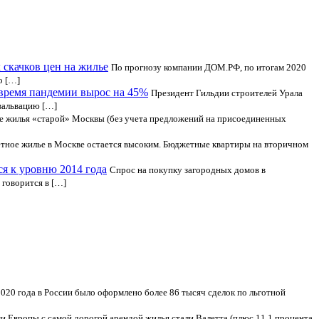
 скачков цен на жилье
По прогнозу компании ДОМ.РФ, по итогам 2020
о […]
 время пандемии вырос на 45%
Президент Гильдии строителей Урала
евальвацию […]
е жилья «старой» Москвы (без учета предложений на присоединенных
тное жилье в Москве остается высоким. Бюджетные квартиры на вторичном
я к уровню 2014 года
Спрос на покупку загородных домов в
 говорится в […]
2020 года в России было оформлено более 86 тысяч сделок по льготной
и Европы с самой дорогой арендой жилья стали Валетта (плюс 11,1 процента