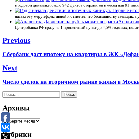
в годовой динамике, около 942 фунтов стерлингов в месяц или 91 тыс
назвал эту меру эффективной и отметил, что большинству заемщиков у
Аналитик
Центробанка РФ сразу на 1 процентный пункт до 4,5% годовых, пола
Навигация
Previous
по
Previous
Сбербанк даст ипотеку на квартиры в ЖК «Дефа
записям
post:
Next
Next
Число сделок на вторичном рынке жилья в Моск
post:
Найти:
Архивы
Архивы
Рубрики