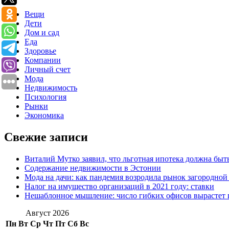
Вещи
Дети
Дом и сад
Еда
Здоровье
Компании
Личный счет
Мода
Недвижимость
Психология
Рынки
Экономика
Свежие записи
Виталий Мутко заявил, что льготная ипотека должна быт
Содержание недвижимости в Эстонии
Мода на дачи: как пандемия возродила рынок загородно
Налог на имущество организаций в 2021 году: ставки
Нешаблонное мышление: число гибких офисов вырастет 
Август 2026
Пн
Вт
Ср
Чт
Пт
Сб
Вс