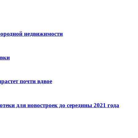
городной недвижимости
авки
растет почти вдвое
теки для новостроек до середины 2021 года