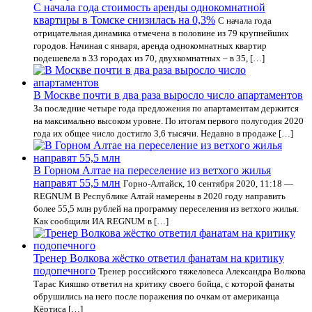
С начала года стоимость аренды однокомнатной
квартиры в Томске снизилась на 0,3%
С начала года
отрицательная динамика отмечена в половине из 79 крупнейших
городов. Начиная с января, аренда однокомнатных квартир
подешевела в 33 городах из 70, двухкомнатных – в 35, […]
В Москве почти в два раза выросло число апартаментов
За последние четыре года предложения по апартаментам держится
на максимально высоком уровне. По итогам первого полугодия 2020
года их общее число достигло 3,6 тысячи. Недавно в продаже […]
В Горном Алтае на переселение из ветхого жилья
направят 55,5 млн
Горно-Алтайск, 10 сентября 2020, 11:18 —
REGNUM В Республике Алтай намерены в 2020 году направить
более 55,5 млн рублей на программу переселения из ветхого жилья.
Как сообщили ИА REGNUM в […]
Тренер Волкова жёстко ответил фанатам на критику
подопечного
Тренер российского тяжеловеса Александра Волкова
Тарас Кияшко ответил на критику своего бойца, с которой фанаты
обрушились на него после поражения по очкам от американца
Кёртиса […]