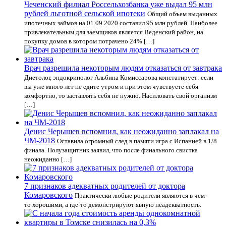
Чеченский филиал Россельхозбанка уже выдал 95 млн
рублей льготной сельской ипотеки
Общий объем выданных
ипотечных займов на 01.09.2020 составил 95 млн рублей. Наиболее
привлекательным для заемщиков является Веденский район, на
покупку домов в котором потрачено 24% […]
Врач разрешила некоторым людям отказаться от завтрака
Диетолог, эндокринолог Альбина Комиссарова констатирует: если
вы уже много лет не едите утром и при этом чувствуете себя
комфортно, то заставлять себя не нужно. Насиловать свой организм
[…]
Денис Черышев вспомнил, как неожиданно заплакал на
ЧМ-2018
Оставила огромный след в памяти игра с Испанией в 1/8
финала. Полузащитник заявил, что после финального свистка
неожиданно […]
7 признаков адекватных родителей от доктора
Комаровского
Практически любые родители являются в чем-
то хорошими, а где-то демонстрируют явную неадекватность.