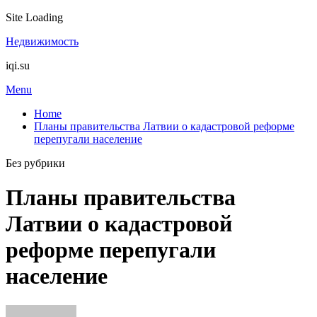
Site Loading
Skip
Недвижимость
to
iqi.su
content
Menu
Home
Планы правительства Латвии о кадастровой реформе
перепугали население
Без рубрики
Планы правительства
Латвии о кадастровой
реформе перепугали
население