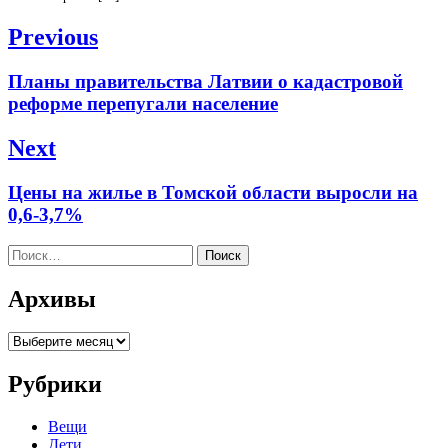
Навигация
Previous
по
Previous
Планы правительства Латвии о кадастровой
записям
post:
реформе перепугали население
Next
Next
Цены на жилье в Томской области выросли на
post:
0,6-3,7%
Найти:
Архивы
Архивы
Рубрики
Вещи
Дети