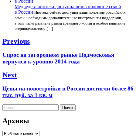
Медведев: ипотека доступна лишь половине семей
в России
Ипотека сейчас доступна лишь половине российских
семей, необходимы дополнительные инструменты поддержки,
в том числе развитие рынка арендного жилья и особое внимание
индивидуальному […]
Навигация
Previous
по
Previous
Спрос на загородном рынке Подмосковья
записям
post:
вернулся к уровню 2014 года
Next
Next
Цены на новостройки в России достигли более 86
post:
тыс. руб. за 1 кв. м
Найти:
Архивы
Архивы