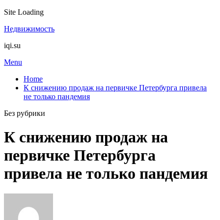
Site Loading
Skip
Недвижимость
to
iqi.su
content
Menu
Home
К снижению продаж на первичке Петербурга привела
не только пандемия
Без рубрики
К снижению продаж на
первичке Петербурга
привела не только пандемия