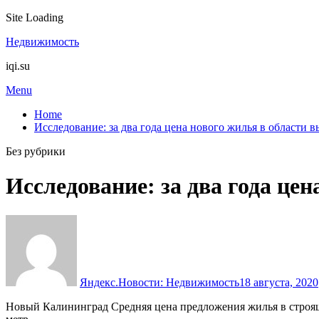
Site Loading
Skip
Недвижимость
to
iqi.su
content
Menu
Home
Исследование: за два года цена нового жилья в области 
Без рубрики
Исследование: за два года це
Яндекс.Новости: Недвижимость
18 августа, 2020
Новый Калининград Средняя цена предложения жилья в строящих