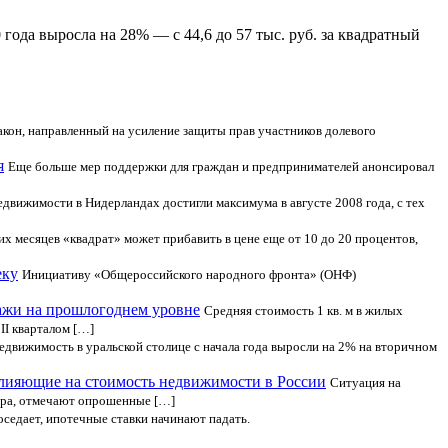
ода выросла на 28% — с 44,6 до 57 тыс. руб. за квадратный
кон, направленный на усиление защиты прав участников долевого
я
Еще больше мер поддержки для граждан и предпринимателей анонсировал
движимости в Нидерландах достигли максимума в августе 2008 года, с тех
х месяцев «квадрат» может прибавить в цене еще от 10 до 20 процентов,
еку
Инициативу «Общероссийского народного фронта» (ОНФ)
ажи на прошлогоднем уровне
Средняя стоимость 1 кв. м в жилых
II кварталом […]
едвижимость в уральской столице с начала года выросли на 2% на вторичном
лияющие на стоимость недвижимости в России
Ситуация на
тора, отмечают опрошенные […]
оседает, ипотечные ставки начинают падать.