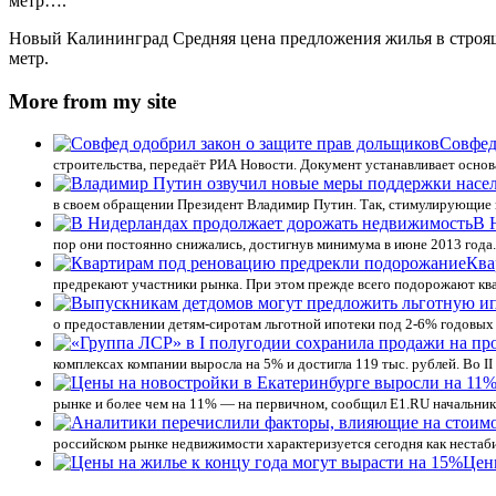
метр….
Новый Калининград Средняя цена предложения жилья в строящих
метр.
More from my site
Совфед
строительства, передаёт РИА Новости. Документ устанавливает основ
в своем обращении Президент Владимир Путин. Так, стимулирующие 
В 
пор они постоянно снижались, достигнув минимума в июне 2013 года.
Ква
предрекают участники рынка. При этом прежде всего подорожают ква
о предоставлении детям-сиротам льготной ипотеки под 2-6% годовых
комплексах компании выросла на 5% и достигла 119 тыс. рублей. Во I
рынке и более чем на 11% — на первичном, сообщил Е1.RU начальник
российском рынке недвижимости характеризуется сегодня как нестаб
Цен