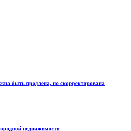
лжна быть продлена, но скорректирована
городной недвижимости