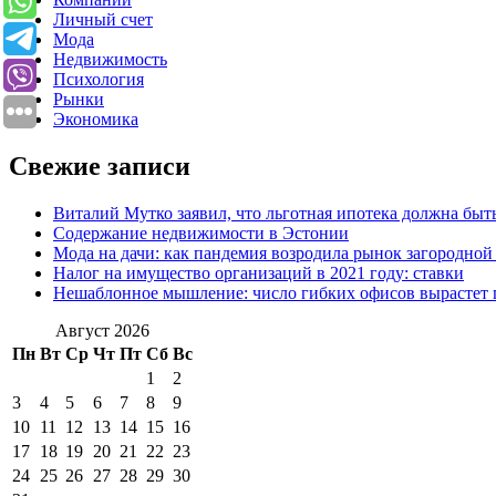
Личный счет
Мода
Недвижимость
Психология
Рынки
Экономика
Свежие записи
Виталий Мутко заявил, что льготная ипотека должна быт
Содержание недвижимости в Эстонии
Мода на дачи: как пандемия возродила рынок загородно
Налог на имущество организаций в 2021 году: ставки
Нешаблонное мышление: число гибких офисов вырастет 
Август 2026
Пн
Вт
Ср
Чт
Пт
Сб
Вс
1
2
3
4
5
6
7
8
9
10
11
12
13
14
15
16
17
18
19
20
21
22
23
24
25
26
27
28
29
30