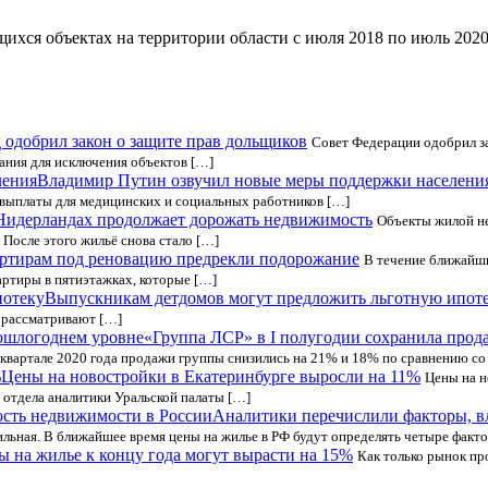
ся объектах на территории области с июля 2018 по июль 2020 г
 одобрил закон о защите прав дольщиков
Совет Федерации одобрил за
ания для исключения объектов […]
Владимир Путин озвучил новые меры поддержки населени
выплаты для медицинских и социальных работников […]
Нидерландах продолжает дорожать недвижимость
Объекты жилой не
 После этого жильё снова стало […]
ртирам под реновацию предрекли подорожание
В течение ближайши
ртиры в пятиэтажках, которые […]
Выпускникам детдомов могут предложить льготную ипот
 рассматривают […]
«Группа ЛСР» в I полугодии сохранила прод
I квартале 2020 года продажи группы снизились на 21% и 18% по сравнению со 
Цены на новостройки в Екатеринбурге выросли на 11%
Цены на н
 отдела аналитики Уральской палаты […]
Аналитики перечислили факторы, в
ильная. В ближайшее время цены на жилье в РФ будут определять четыре фак
ы на жилье к концу года могут вырасти на 15%
Как только рынок пр